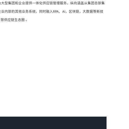
为大型集团和企业提供一体化供应链管理服务，纵向涵盖从集团总部集
业内部的其他业务系统，同时融入RPA、AI，区块链，大数据等新技
智慧供应链生态圈 。