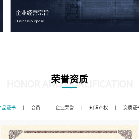
企业经营宗旨
Business purpose
荣誉资质
HONOR AND QUALIFICATION
产品证书
会员
企业荣誉
知识产权
资质证