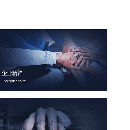
企业精神
Enterprise spirit