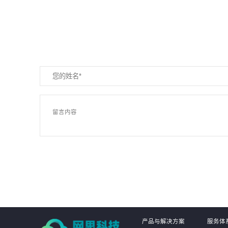
产品与解决方案
服务体