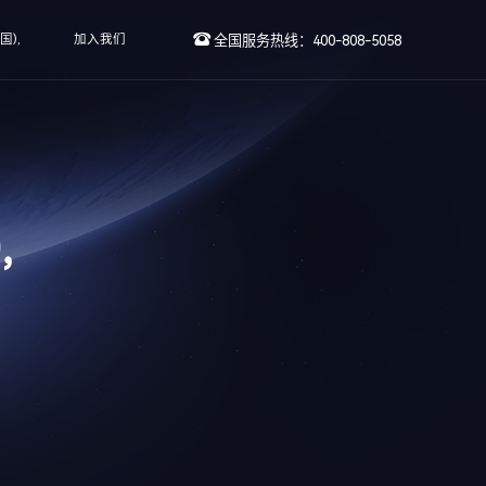
),
加入我们
全国服务热线：400-808-5058
,