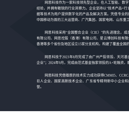
网思科技作为一家科技领先型企业，在人工智能、数字
经验，并拥有敏锐的行业洞察力。企业坚持以“技术产品+行
据等技术为用户提供数字化的产品及解决方案。凭借专业的
中国移动为首的三大运营商、广汽集团、国家电网、山东重
网思科技采用“全国整合企业（CIE）”的先进理念，成
有限公司、网思控股（香港）有限公司、星云博创科技有限
香港等多个省份及地区设立15家分支机构，构建了覆盖全国
网思科技于2023年8月完成了由广州产投领投、天河
企业”；2024年9月，完成由范式基金独家领投的A+轮融资
网思科技凭借雄厚的技术实力成功获得CMMI5、CCR
巨人企业、国家高新技术企业、广东省专精特新中小企业和
誉。