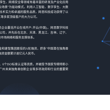
孪生、网络安全等领域有着丰富的研发及产业化应用
业场景”为驱动模式，利用人工智能、数字孪生、大数
技术实力和卓越的服务品质，网思科技成功获得了以
工等多家顶级客户的大力认可。
员企业囊括开云在线开户-开云(中国),、网思数字科技
公司，并先后在北京、天津、黑龙江、吉林、辽宁、
的市场网络和服务支撑体系。
基金和建智集团跟投的A轮融资，跻身“中国潜在独角兽
，融资金额累计逾亿元人民币。
C、6个ISO标准认证等资质，并被授予国家专精特新小
广州未来独角兽创新企业等多项政府和行业的重要荣