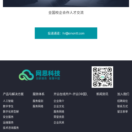
全国校企合作人才交流
投递通道：hr@sinontt.com
产品与解决方案
服务体系
开云在线开户-开云(中国),
新闻资讯
加入我们
人工智能
服务级别
企业简介
招聘岗位
数字孪生
服务网络
企业文化
联系方式
数字化转型解
服务网络
留言表单
安全服务
荣誉资质
运维服务
企业风采
技术咨询服务