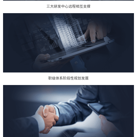
三大研发中心远程相互支撑
职级体系阶段性规划发展