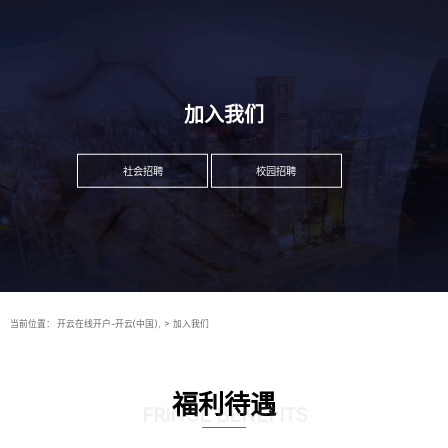
加入我们
社会招聘
校园招聘
当前位置：
开云在线开户-开云(中国),
>
加入我们
福利待遇
FRINGE BENEFITS